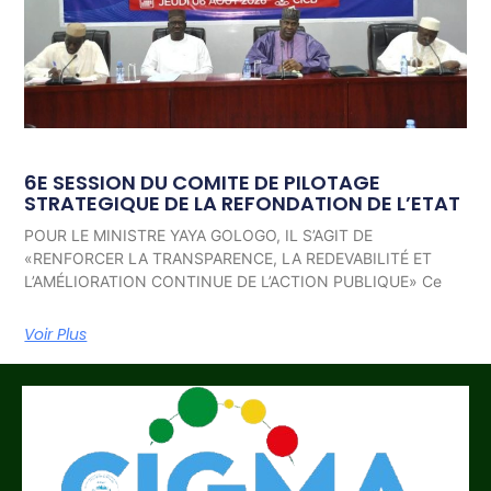
6E SESSION DU COMITE DE PILOTAGE
STRATEGIQUE DE LA REFONDATION DE L’ETAT
POUR LE MINISTRE YAYA GOLOGO, IL S’AGIT DE
«RENFORCER LA TRANSPARENCE, LA REDEVABILITÉ ET
L’AMÉLIORATION CONTINUE DE L’ACTION PUBLIQUE» Ce
Voir Plus