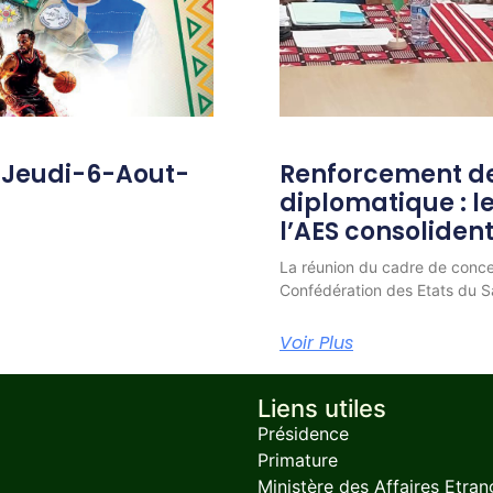
-Jeudi-6-Aout-
Renforcement de
diplomatique : 
l’AES consolident
La réunion du cadre de conc
Confédération des Etats du Sa
Voir Plus
Liens utiles
Présidence
Primature
Ministère des Affaires Etran