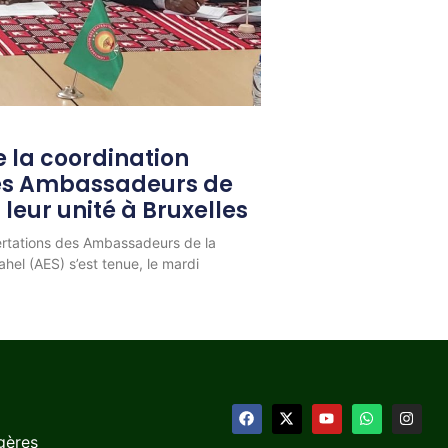
 la coordination
les Ambassadeurs de
 leur unité à Bruxelles
ertations des Ambassadeurs de la
hel (AES) s’est tenue, le mardi
gères