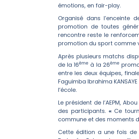
émotions, en fair-play.
Organisé dans l’enceinte de
promotion de toutes généra
rencontre reste le renforcem
promotion du sport comme v
Après plusieurs matchs disput
ème
ème
de la 16
à la 26
promot
entre les deux équipes, final
Faguimba Ibrahima KANSAYE a s
l’école.
Le président de l’AEPM, Abou
des participants.
«
Ce tourn
commune et des moments de fr
Cette édition a une fois de