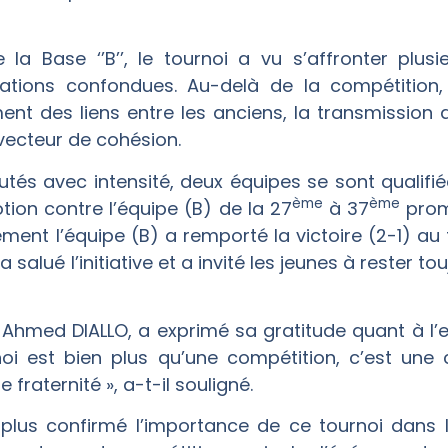
 la Base ‘’B’’, le tournoi a vu s’affronter plusi
tions confondues. Au-delà de la compétition, l’
ent des liens entre les anciens, la transmission 
ecteur de cohésion.
és avec intensité, deux équipes se sont qualifiée
ème
ème
ion contre l’équipe (B) de la 27
à 37
prom
ement l’équipe (B) a remporté la victoire (2-1) au 
alué l’initiative et a invité les jeunes à rester to
 Ahmed DIALLO, a exprimé sa gratitude quant à l’e
oi est bien plus qu’une compétition, c’est une c
aternité », a-t-il souligné.
 plus confirmé l’importance de ce tournoi dans 