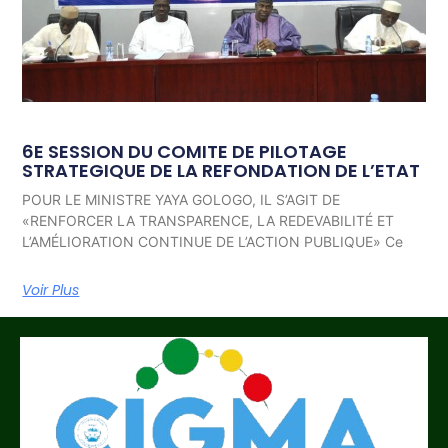
6E SESSION DU COMITE DE PILOTAGE
STRATEGIQUE DE LA REFONDATION DE L’ETAT
POUR LE MINISTRE YAYA GOLOGO, IL S’AGIT DE
«RENFORCER LA TRANSPARENCE, LA REDEVABILITÉ ET
L’AMÉLIORATION CONTINUE DE L’ACTION PUBLIQUE» Ce
Voir Plus