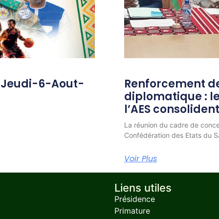
-Jeudi-6-Aout-
Renforcement de
diplomatique : 
l’AES consolident
La réunion du cadre de conc
Confédération des Etats du Sa
Voir Plus
Liens utiles
Présidence
Primature