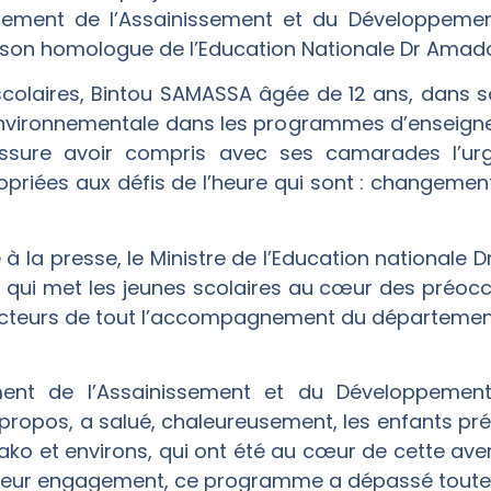
onnement de l’Assainissement et du Développem
n homologue de l’Education Nationale Dr Amad
scolaires, Bintou SAMASSA âgée de 12 ans, dans so
n environnementale dans les programmes d’enseig
 assure avoir compris avec ses camarades l’ur
iées aux défis de l’heure qui sont : changement c
à la presse, le Ministre de l’Education nationale
ive, qui met les jeunes scolaires au cœur des préo
s acteurs de tout l’accompagnement du département
ement de l’Assainissement et du Développeme
ropos, a salué, chaleureusement, les enfants prés
o et environs, qui ont été au cœur de cette aventu
 et leur engagement, ce programme a dépassé toutes