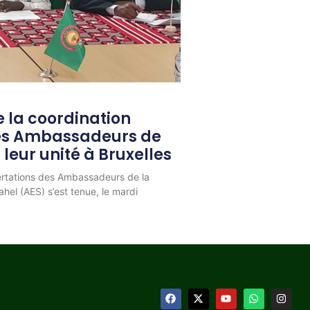
 la coordination
les Ambassadeurs de
 leur unité à Bruxelles
ertations des Ambassadeurs de la
hel (AES) s’est tenue, le mardi