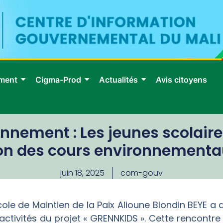
ment
Cigma-Prod
Actualités
Avis citoyens
onnement : Les jeunes scolaire
on des cours environnementau
juin 18, 2025
com-gouv
cole de Maintien de la Paix Alioune Blondin BEYE a a
ctivités du projet « GRENNKIDS ». Cette rencontre 