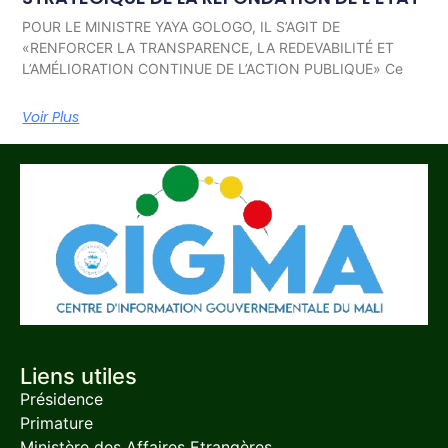
POUR LE MINISTRE YAYA GOLOGO, IL S’AGIT DE
«RENFORCER LA TRANSPARENCE, LA REDEVABILITÉ ET
L’AMÉLIORATION CONTINUE DE L’ACTION PUBLIQUE» Ce
Voir Plus
Liens utiles
Présidence
Primature
Ministère des Affaires Etrangères