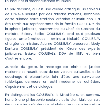
l’humour et la reconnaissance mutuelle.
Le prix décerné, qui est une œuvre artistique, un tableau
de CIWARA sculpté par des artisans maliens, symbolise
cette alliance entre tradition, création et institution. Il a
été remis aux représentants de la famille COULIBALY de
la sphère judiciaire, notamment au Chef de Cabinet du
ministre, Bakary Soliba COULIBALY, ainsi qu’à plusieurs
figures emblématiques : Aminata Niakaté COULIBALY,
chargée de mission, Adama COULIBALY, procureur, Mody
Kantara COULIBALY, président de l’Ordre des experts
judiciaires, Issiaka COULIBALY, DGA de l’INFJ et bien
d’autres encore.
Au-delà du geste, le message est clair : la justice
malienne se nourrit, aussi de ses valeurs culturelles, et le
cousinage à plaisanterie, loin d’être une survivance
folklorique, demeure un outil moderne de cohésion,
d’apaisement et de dialogue.
En distinguant les COULIBALY, le Ministère a, en somme,
honoré une philosophie sociale : celle d’un Mali, qui sait
rire pour mieux s’entendre, et plaisanter pour mieux vivre