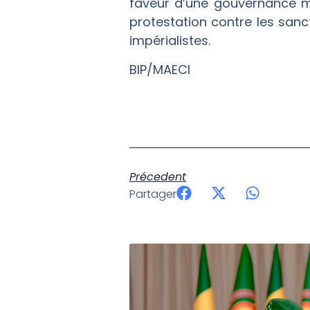
faveur d’une gouvernance mo
protestation contre les san
impérialistes.
BIP/MAECI
Précedent
Partager