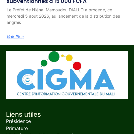
subventionnés à 15 000 FCFA
Le Préfet de Nièna, Mamoudou DIALLO a procédé, ce
mercredi 5 août 2026, au lancement de la distribution des
engrais
Voir Plus
Liens utiles
Présidence
Primature