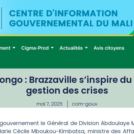
ment
Cigma-Prod
Actualités
Avis citoyens
ngo : Brazzaville s’inspire du
gestion des crises
mai 7, 2025
com-gouv
u gouvernement le Général de Division Abdoulaye 
arie Cécile Mboukou-Kimbatsa, ministre des Affair