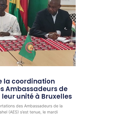
 la coordination
les Ambassadeurs de
 leur unité à Bruxelles
ertations des Ambassadeurs de la
hel (AES) s’est tenue, le mardi