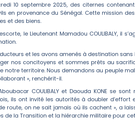
redi 10 septembre 2025, des citernes contenant 
vils en provenance du Sénégal. Cette mission des 
es et des biens.
’escorte, le Lieutenant Mamadou COULIBALY, il s’a
nation.
ucteurs et les avons amenés à destination sans inc
er nos concitoyens et sommes prêts au sacrific
té de notre territoire. Nous demandons au peuple ma
laborant », renchérit-il.
 Aboubacar COULIBALY et Daouda KONE se sont 
is, ils ont invité les autorités à doubler d’effort
e route, on ne sait jamais où ils cachent », a lai
s de la Transition et la hiérarchie militaire pour ce