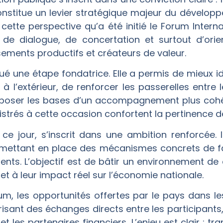
constitue un levier stratégique majeur du dévelo
ette perspective qu’a été initié le Forum Intern
e dialogue, de concertation et surtout d’orie
sements productifs et créateurs de valeur.
ué une étape fondatrice. Elle a permis de mieux iden
à l’extérieur, de renforcer les passerelles entre 
de poser les bases d’un accompagnement plus coh
gistrés à cette occasion confortent la pertinence 
ce jour, s’inscrit dans une ambition renforcée. Il
mettant en place des mécanismes concrets de faci
ents. L’objectif est de bâtir un environnement de
 et à leur impact réel sur l’économie nationale.
um, les opportunités offertes par le pays dans le
isant des échanges directs entre les participants, l
é et les partenaires financiers. L’enjeu est clair : t