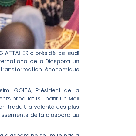
 AG ATTAHER a présidé, ce jeudi
ternational de la Diaspora, un
 transformation économique
imi GOÏTA, Président de la
nts productifs : bâtir un Mali
 traduit la volonté des plus
stissements de la diaspora au
 la diaspora ne se limite pas à