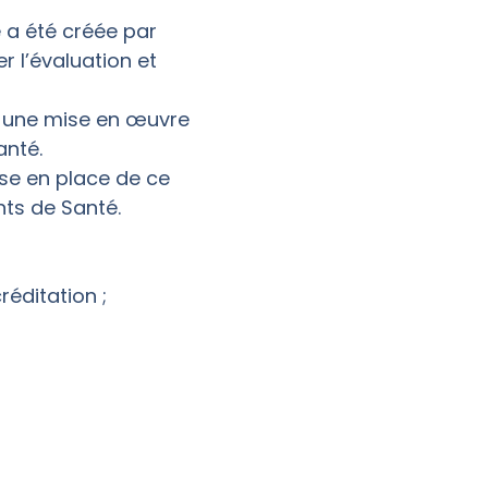
 a été créée par
 l’évaluation et
r une mise en œuvre
anté.
ise en place de ce
nts de Santé.
réditation ;