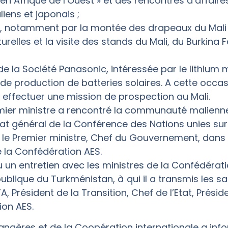
 en Afrique de l’Ouest » et des rencontres d’affaire
ens et japonais ;
ée, notamment par la montée des drapeaux du Mali
turelles et la visite des stands du Mali, du Burkina 
 de la Société Panasonic, intéressée par le lithium
de production de batteries solaires. A cette occasion
à effectuer une mission de prospection au Mali.
mier ministre a rencontré la communauté malienne
at général de la Conférence des Nations unies sur
 le Premier ministre, Chef du Gouvernement, dans 
 la Confédération AES.
 eu un entretien avec les ministres de la Confédérat
publique du Turkménistan, à qui il a transmis les sa
 Président de la Transition, Chef de l’Etat, Présid
ion AES.
trangères et de la Coopération internationale a inf