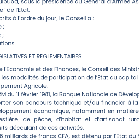
oulouba, sous la présidence du Général d’Armée As
f de l’Etat.
ts à l’ordre du jour, le Conseil a :
 ;
 ;
tions.
GISLATIVES ET REGLEMENTAIRES
 de l’Economie et des Finances, le Conseil des Minis
les modalités de participation de l’Etat au capital 
pement Agricole.
RM du 11 février 1981, la Banque Nationale de Déve
rter son concours technique et/ou financier à la 
veloppement économique, notamment en matière 
estière, de pêche, d’habitat et d’artisanat rur
ts découlant de ces activités.
1,6 milliards de francs CFA, est détenu par l’Etat du