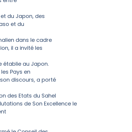
s entre
 et du Japon, des
Faso et du
 malien dans le cadre
, il a invité les
 établie au Japon.
 les Pays en
son discours, a porté
ion des Etats du Sahel
lutations de Son Excellence le
ent
ormé le Conseil des