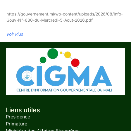
https://gouvernement.ml/wp-content/uploads/2026/08/Info-
Gouv-N°-630-du-Mercredi-5-Aout-2026.pdf
Voir Plus
Liens utiles
Présidence
Primature
Ministère des Affaires Etrangères