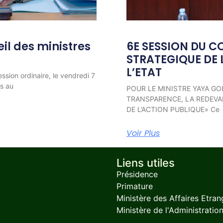
l des ministres
6E SESSION DU C
STRATEGIQUE DE 
L’ETAT
ession ordinaire, le vendredi 7
ns au
POUR LE MINISTRE YAYA GO
TRANSPARENCE, LA REDEVAB
DE L’ACTION PUBLIQUE» Ce
Voir Plus
Liens utiles
Présidence
Primature
Ministère des Affaires Etran
Ministère de l'Administration