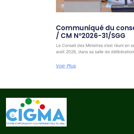
Communiqué du consei
/ CM N°2026-31/SGG
Le Conseil des Ministres s’est réuni en s
août 2026, dans sa salle de délibératio
Voir Plus