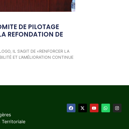
OMITE DE PILOTAGE
LA REFONDATION DE
LOGO, IL S’AGIT DE «RENFORCER LA
ILITÉ ET L’AMÉLIORATION CONTINUE
gères
 Territoriale