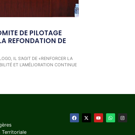
OMITE DE PILOTAGE
LA REFONDATION DE
LOGO, IL S’AGIT DE «RENFORCER LA
ILITÉ ET L’AMÉLIORATION CONTINUE
gères
 Territoriale