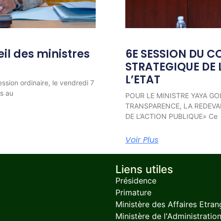
l des ministres
6E SESSION DU C
STRATEGIQUE DE 
L’ETAT
ession ordinaire, le vendredi 7
ns au
POUR LE MINISTRE YAYA GO
TRANSPARENCE, LA REDEVAB
DE L’ACTION PUBLIQUE» Ce
Voir Plus
Liens utiles
Présidence
Primature
Ministère des Affaires Etran
Ministère de l'Administration