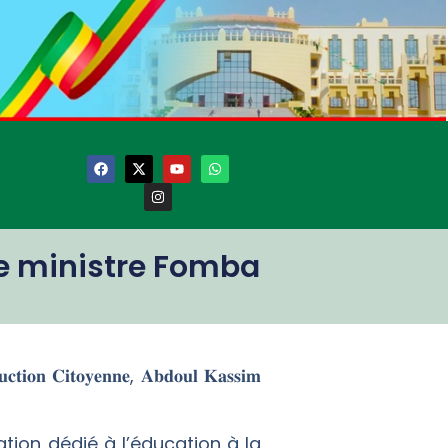
le ministre Fomba
𝐮𝐜𝐭𝐢𝐨𝐧 𝐂𝐢𝐭𝐨𝐲𝐞𝐧𝐧𝐞, 𝐀𝐛𝐝𝐨𝐮𝐥 𝐊𝐚𝐬𝐬𝐢𝐦
tion dédié à l’éducation à la