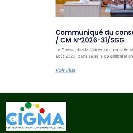
Communiqué du consei
/ CM N°2026-31/SGG
Le Conseil des Ministres s’est réuni en s
août 2026, dans sa salle de délibératio
Voir Plus