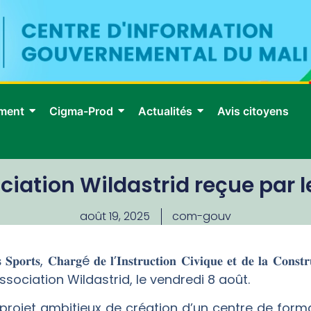
ment
Cigma-Prod
Actualités
Avis citoyens
ociation Wildastrid reçue par 
août 19, 2025
com-gouv
𝐬 𝐒𝐩𝐨𝐫𝐭𝐬, 𝐂𝐡𝐚𝐫𝐠é 𝐝𝐞 𝐥’𝐈𝐧𝐬𝐭𝐫𝐮𝐜𝐭𝐢𝐨𝐧 𝐂𝐢𝐯𝐢𝐪𝐮𝐞 𝐞𝐭 𝐝𝐞 𝐥𝐚 𝐂𝐨𝐧𝐬𝐭
l’association Wildastrid, le vendredi 8 août.
projet ambitieux de création d’un centre de forma