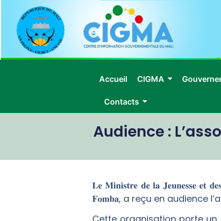
Accueil
CIGMA
Gouverne
Contacts
Audience : L’ass
𝐋𝐞 𝐌𝐢𝐧𝐢𝐬𝐭𝐫𝐞 𝐝𝐞 𝐥𝐚 𝐉𝐞𝐮𝐧𝐞𝐬𝐬𝐞 𝐞𝐭 𝐝𝐞
𝐅𝐨𝐦𝐛𝐚, a reçu en audience 
Cette organisation porte un 