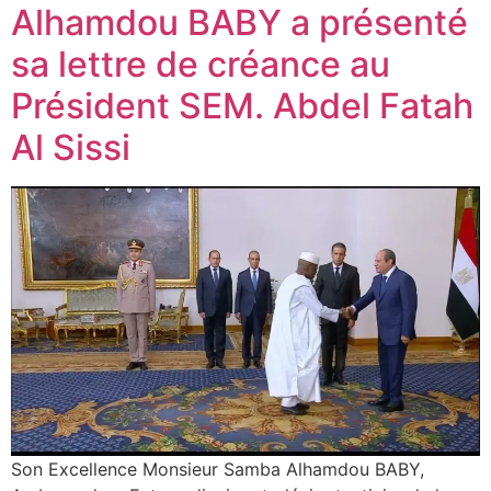
Alhamdou BABY a présenté
sa lettre de créance au
Président SEM. Abdel Fatah
Al Sissi
Son Excellence Monsieur Samba Alhamdou BABY,