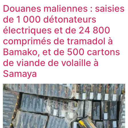
Douanes maliennes : saisies
de 1 000 détonateurs
électriques et de 24 800
comprimés de tramadol à
Bamako, et de 500 cartons
de viande de volaille à
Samaya