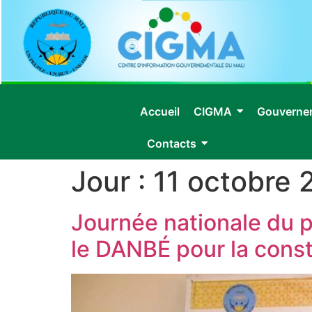
Accueil
CIGMA
Gouverne
Contacts
Jour :
11 octobre 
Journée nationale du p
le DANBÉ pour la con