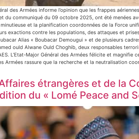
ral des Armées informe l’opinion que les frappes aérienne
jet du communiqué du 09 octobre 2025, ont été menées av
minutieuse et la planification coordonnées de la Force unif
ieurs exactions contre les populations, des attaques et pris
Boubacar Alias « Boubacar Demougui » et de plusieurs cadres
med ould Alwane Ould Choghib, deux responsables terroriste
AES. L’Etat-Major Général des Armées félicite et magnifie c
des Armées rassure que la recherche et la neutralisation coo
 Affaires étrangères et de la 
 édition du « Lomé Peace and 