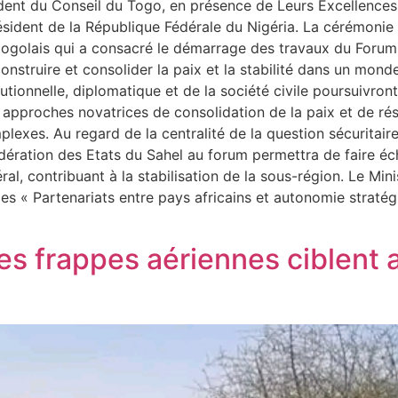
ent du Conseil du Togo, en présence de Leurs Excellences
ident de la République Fédérale du Nigéria. La cérémonie 
togolais qui a consacré le démarrage des travaux du Forum 
nstruire et consolider la paix et la stabilité dans un mond
itutionnelle, diplomatique et de la société civile poursuivro
s approches novatrices de consolidation de la paix et de ré
mplexes. Au regard de la centralité de la question sécuritai
dération des Etats du Sahel au forum permettra de faire éch
l, contribuant à la stabilisation de la sous-région. Le Min
des « Partenariats entre pays africains et autonomie straté
es frappes aériennes ciblent