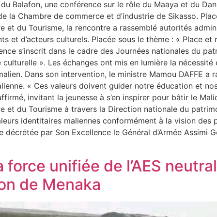
le du Balafon, une conférence sur le rôle du Maaya et du Da
 de la Chambre de commerce et d’industrie de Sikasso. Plac
lière et du Tourisme, la rencontre a rassemblé autorités admin
nts et d’acteurs culturels. Placée sous le thème : « Place e
nce s’inscrit dans le cadre des Journées nationales du patrim
culturelle ». Les échanges ont mis en lumière la nécessité d
le malien. Dans son intervention, le ministre Mamou DAFFE 
enne. « Ces valeurs doivent guider notre éducation et nos 
firmé, invitant la jeunesse à s’en inspirer pour bâtir le Mal
lière et du Tourisme à travers la Direction nationale du patri
aleurs identitaires maliennes conformément à la vision des p
ure décrétée par Son Excellence le Général d’Armée Assimi Goï
 force unifiée de l’AES neutral
gion de Menaka