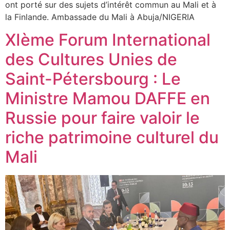
ont porté sur des sujets d’intérêt commun au Mali et à
la Finlande. Ambassade du Mali à Abuja/NIGERIA
XIème Forum International
des Cultures Unies de
Saint-Pétersbourg : Le
Ministre Mamou DAFFE en
Russie pour faire valoir le
riche patrimoine culturel du
Mali