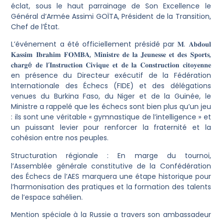
éclat, sous le haut parrainage de Son Excellence le
Général d’Armée Assimi GOÏTA, Président de la Transition,
Chef de l’État.
​L’événement a été officiellement présidé par 𝐌. 𝐀𝐛𝐝𝐨𝐮𝐥
𝐊𝐚𝐬𝐬𝐢𝐦 𝐈𝐛𝐫𝐚𝐡𝐢𝐦 𝐅𝐎𝐌𝐁𝐀, 𝐌𝐢𝐧𝐢𝐬𝐭𝐫𝐞 𝐝𝐞 𝐥𝐚 𝐉𝐞𝐮𝐧𝐞𝐬𝐬𝐞 𝐞𝐭 𝐝𝐞𝐬 𝐒𝐩𝐨𝐫𝐭𝐬,
𝐜𝐡𝐚𝐫𝐠é 𝐝𝐞 𝐥’𝐈𝐧𝐬𝐭𝐫𝐮𝐜𝐭𝐢𝐨𝐧 𝐂𝐢𝐯𝐢𝐪𝐮𝐞 𝐞𝐭 𝐝𝐞 𝐥𝐚 𝐂𝐨𝐧𝐬𝐭𝐫𝐮𝐜𝐭𝐢𝐨𝐧 𝐜𝐢𝐭𝐨𝐲𝐞𝐧𝐧𝐞
en présence du Directeur exécutif de la Fédération
Internationale des Échecs (FIDE) et des délégations
venues du Burkina Faso, du Niger et de la Guinée, le
Ministre a rappelé que les échecs sont bien plus qu’un jeu
: ils sont une véritable « gymnastique de l’intelligence » et
un puissant levier pour renforcer la fraternité et la
cohésion entre nos peuples.
​Structuration régionale : En marge du tournoi,
l’Assemblée générale constitutive de la Confédération
des Échecs de l’AES marquera une étape historique pour
l’harmonisation des pratiques et la formation des talents
de l’espace sahélien.
Mention spéciale à la Russie a travers son ambassadeur