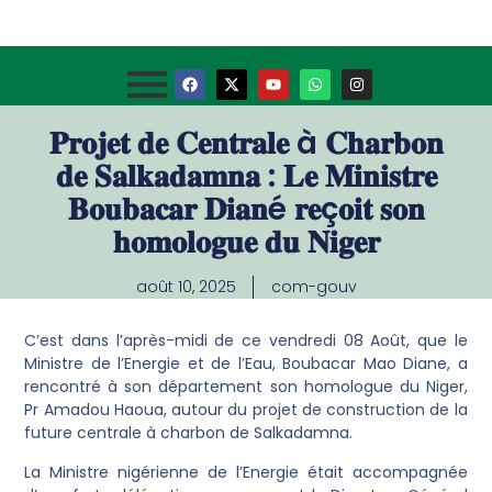
𝐏𝐫𝐨𝐣𝐞𝐭 𝐝𝐞 𝐂𝐞𝐧𝐭𝐫𝐚𝐥𝐞 à 𝐂𝐡𝐚𝐫𝐛𝐨𝐧
𝐝𝐞 𝐒𝐚𝐥𝐤𝐚𝐝𝐚𝐦𝐧𝐚 : 𝐋𝐞 𝐌𝐢𝐧𝐢𝐬𝐭𝐫𝐞
𝐁𝐨𝐮𝐛𝐚𝐜𝐚𝐫 𝐃𝐢𝐚𝐧é 𝐫𝐞ç𝐨𝐢𝐭 𝐬𝐨𝐧
𝐡𝐨𝐦𝐨𝐥𝐨𝐠𝐮𝐞 𝐝𝐮 𝐍𝐢𝐠𝐞𝐫
août 10, 2025
com-gouv
C’est dans l’après-midi de ce vendredi 08 Août, que le
Ministre de l’Energie et de l’Eau, Boubacar Mao Diane, a
rencontré à son département son homologue du Niger,
Pr Amadou Haoua, autour du projet de construction de la
future centrale à charbon de Salkadamna.
La Ministre nigérienne de l’Energie était accompagnée