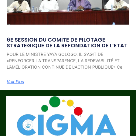
6E SESSION DU COMITE DE PILOTAGE
STRATEGIQUE DE LA REFONDATION DE L’ETAT
POUR LE MINISTRE YAYA GOLOGO, IL S’AGIT DE
«RENFORCER LA TRANSPARENCE, LA REDEVABILITÉ ET
L’AMÉLIORATION CONTINUE DE L’ACTION PUBLIQUE» Ce
Voir Plus