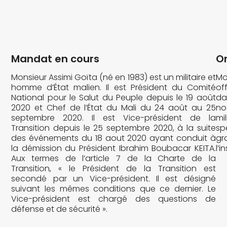
Mandat en cours
Or
Monsieur Assimi Goïta (né en 1983) est un militaire et
Mo
homme d’État malien. Il est Président du Comité
of
National pour le Salut du Peuple depuis le 19 août
da
2020 et Chef de l’État du Mali du 24 août au 25
no
septembre 2020. Il est Vice-président de la
mil
Transition depuis le 25 septembre 2020, à la suite
sp
des événements du 18 aout 2020 ayant conduit à
gr
la démission du Président Ibrahim Boubacar KEITA.
l’i
Aux termes de l’article 7 de la Charte de la
Transition, « le Président de la Transition est
secondé par un Vice-président. Il est désigné
suivant les mêmes conditions que ce dernier. Le
Vice-président est chargé des questions de
défense et de sécurité ».