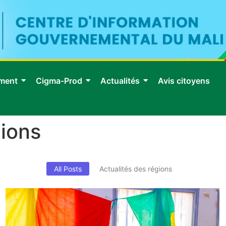
ment
Cigma-Prod
Actualités
Avis citoyens
gions
All Posts
Actualités des régions