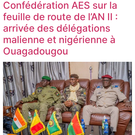
Confédération AES sur la
feuille de route de l’AN II :
arrivée des délégations
malienne et nigérienne à
Ouagadougou