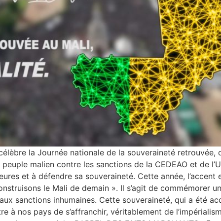
élèbre la Journée nationale de la souveraineté retrouvée, c
peuple malien contre les sanctions de la CEDEAO et de l’
ieures et à défendre sa souveraineté. Cette année, l’accent 
nstruisons le Mali de demain ». Il s’agit de commémorer une
aux sanctions inhumaines. Cette souveraineté, qui a été acqu
re à nos pays de s’affranchir, véritablement de l’impérialism