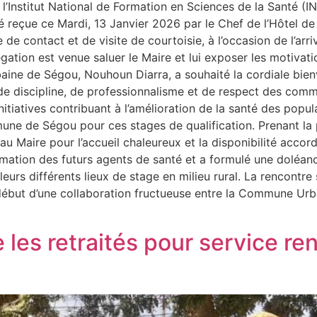
 l’Institut National de Formation en Sciences de la Santé 
é reçue ce Mardi, 13 Janvier 2026 par le Chef de l’Hôtel d
e de contact et de visite de courtoisie, à l’occasion de l’ar
légation est venue saluer le Maire et lui exposer les motiva
aine de Ségou, Nouhoun Diarra, a souhaité la cordiale bien
 de discipline, de professionnalisme et de respect des commu
nitiatives contribuant à l’amélioration de la santé des pop
mune de Ségou pour ces stages de qualification. Prenant l
 Maire pour l’accueil chaleureux et la disponibilité accord
ation des futurs agents de santé et a formulé une doléance 
 leurs différents lieux de stage en milieu rural. La rencont
 début d’une collaboration fructueuse entre la Commune Urb
te les retraités pour service