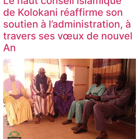
Le haut conseil islamique
de Kolokani réaffirme son
soutien à l’administration, à
travers ses vœux de nouvel
An