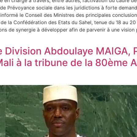
e en charge à travers, entre autres, l’activation du cadre 
l de Prévoyance sociale dans les juridictions à forte demand
a informé le Conseil des Ministres des principales conclusion
 de la Confédération des Etats du Sahel, tenue du 18 au 2
ctions de synergie à développer afin de parvenir à une visio
e Division Abdoulaye MAIGA, P
li à la tribune de la 80ème 