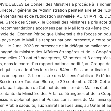
IDUELLES Le Conseil des Ministres a procédé à la nomin
eur général de l’Administration pénitentiaire et de l’Edu
 pénitentiaires et de l’Education surveillée. AU CHAPITRE
me, Garde des Sceaux, le Conseil des Ministres a pris acte 
 recommandations acceptées par le Mali lors du 4ème cycl
ycle de l’Examen Périodique Universel a été l’occasion pou
 pays dont le Mali. Le rapport national présenté, à cette 
Mali, le 2 mai 2023 en présence de la délégation malienne co
gné du ministre des Affaires étrangères et de la Coopérati
quelles 219 ont été acceptées, 53 notées et 3 acceptées et
dans le cadre d’un rapport national additif, au Groupe de
l qui les a adoptées lors de sa 54ème Session ordinaire. Le
cceptées. 2. Le ministre des Maliens établis à l’Extérieur 
 Session de « Tounkan Blon », le 20 septembre 2025. Cette
la participation du Cabinet du ministre des Maliens établis à
entants du Ministère des Affaires étrangères et de la Coop
issions diplomatiques et Postes consulaires du Mali ainsi q
en Arabie saoudite, aux Emirats arabes unis, au Qatar et au 