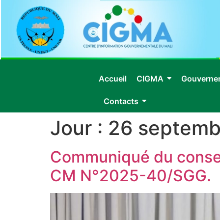
Accueil
CIGMA
Gouverne
Contacts
Jour :
26 septemb
Communiqué du conseil
CM N°2025-40/SGG.