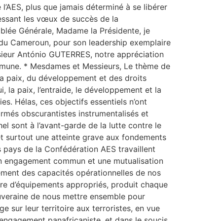
 l’AES, plus que jamais déterminé à se libérer
ressant les vœux de succès de la
mblée Générale, Madame la Présidente, je
 du Cameroun, pour son leadership exemplaire
onsieur António GUTERRES, notre appréciation
commune. * Mesdames et Messieurs, Le thème de
la paix, du développement et des droits
 la paix, l’entraide, le développement et la
es. Hélas, ces objectifs essentiels n’ont
armés obscurantistes instrumentalisés et
 sont à l’avant-garde de la lutte contre le
i et surtout une atteinte grave aux fondements
s pays de la Confédération AES travaillent
 un engagement commun et une mutualisation
cement des capacités opérationnelles de nos
ture d’équipements appropriés, produit chaque
souveraine de nous mettre ensemble pour
sur leur territoire aux terroristes, en vue
r engagement panafricaniste, et dans le soucis