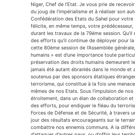
Niger, Chef de l’Etat. Je vous prie de recevoi
du joug de l’impérialisme et à réaliser son a
Confédération des Etats du Sahel pour votre 
félicite, en même temps, votre prédécesseur
durant les travaux de la 79ème session. Qu’il
des efforts qu’il continue de déployer pour 
cette 80ème session de l’Assemblée générale,
humains » est d’une importance toute particul
préservation des droits humains demeurent les 
jamais été autant ébranlés dans le monde et 
soutenus par des sponsors étatiques étrangers
terrorisme, qui constitue à la fois une menace
mêmes de nos Etats. Sous l’impulsion de nos C
étroitement, dans un élan de collaboration 
des efforts, pour endiguer le fléau du terror
Forces de Défense et de Sécurité, à travers 
jour des résultats encourageants sur le terra
combattre nos ennemis communs. A la différenc
d’attaquer d’autres pays, ou d’offrir leur ter