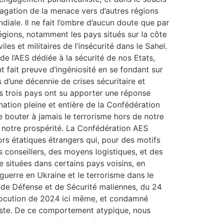
pagation de la menace vers d’autres régions
ndiale. Il ne fait l’ombre d’aucun doute que par
 régions, notamment les pays situés sur la côte
es et militaires de l’insécurité dans le Sahel.
de l’AES dédiée à la sécurité de nos Etats,
nt fait preuve d’ingéniosité en se fondant sur
 d’une décennie de crises sécuritaire et
s trois pays ont su apporter une réponse
nation pleine et entière de la Confédération
e bouter à jamais le terrorisme hors de notre
er notre prospérité. La Confédération AES
rs étatiques étrangers qui, pour des motifs
es conseillers, des moyens logistiques, et des
re situées dans certains pays voisins, en
 guerre en Ukraine et le terrorisme dans le
es de Défense et de Sécurité maliennes, du 24
allocution de 2024 ici même, et condamné
roriste. De ce comportement atypique, nous