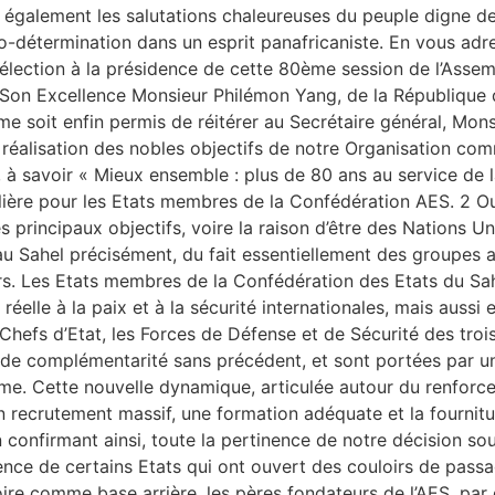
r également les salutations chaleureuses du peuple digne de
uto-détermination dans un esprit panafricaniste. En vous ad
élection à la présidence de cette 80ème session de l’Asse
, Son Excellence Monsieur Philémon Yang, de la République
 me soit enfin permis de réitérer au Secrétaire général, M
la réalisation des nobles objectifs de notre Organisation 
 à savoir « Mieux ensemble : plus de 80 ans au service de 
ière pour les Etats membres de la Confédération AES. 2 Oui,
principaux objectifs, voire la raison d’être des Nations Uni
au Sahel précisément, du fait essentiellement des groupes 
. Les Etats membres de la Confédération des Etats du Sahel
 réelle à la paix et à la sécurité internationales, mais auss
hefs d’Etat, les Forces de Défense et de Sécurité des troi
et de complémentarité sans précédent, et sont portées par
isme. Cette nouvelle dynamique, articulée autour du renfor
un recrutement massif, une formation adéquate et la fourni
in confirmant ainsi, toute la pertinence de notre décision 
e de certains Etats qui ont ouvert des couloirs de passage 
ritoire comme base arrière, les pères fondateurs de l’AES, pa