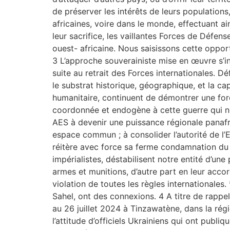
de préserver les intérêts de leurs population
africaines, voire dans le monde, effectuant ain
leur sacrifice, les vaillantes Forces de Défen
ouest- africaine. Nous saisissons cette opport
3 L’approche souverainiste mise en œuvre s’ins
suite au retrait des Forces internationales. D
le substrat historique, géographique, et la ca
humanitaire, continuent de démontrer une fo
coordonnée et endogène à cette guerre qui nou
AES à devenir une puissance régionale panafric
espace commun ; à consolider l’autorité de l’E
réitère avec force sa ferme condamnation du 
impérialistes, déstabilisent notre entité d’un
armes et munitions, d’autre part en leur accor
violation de toutes les règles internationales.
Sahel, ont des connexions. 4 A titre de rappel
au 26 juillet 2024 à Tinzawatène, dans la rég
l’attitude d’officiels Ukrainiens qui ont publ