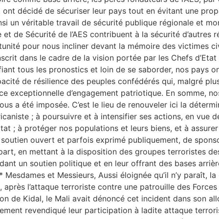
s, ont décidé de sécuriser leur pays tout en évitant une pro
si un véritable travail de sécurité publique régionale et mo
se et de Sécurité de l’AES contribuent à la sécurité d’autres
unité pour nous incliner devant la mémoire des victimes civil
crit dans le cadre de la vision portée par les Chefs d’Etat 
éfiant tous les pronostics et loin de se saborder, nos pays o
pacité de résilience des peuples confédérés qui, malgré plus
rce exceptionnelle d’engagement patriotique. En somme, no
s a été imposée. C’est le lieu de renouveler ici la détermi
aniste ; à poursuivre et à intensifier ses actions, en vue d
tat ; à protéger nos populations et leurs biens, et à assur
soutien ouvert et parfois exprimé publiquement, de sponso
e part, en mettant à la disposition des groupes terroristes d
dant un soutien politique et en leur offrant des bases arriè
 * Mesdames et Messieurs, Aussi éloignée qu’il n’y paraît, la
, après l’attaque terroriste contre une patrouille des Forc
ion de Kidal, le Mali avait dénoncé cet incident dans son 
iquement revendiqué leur participation à ladite attaque ter