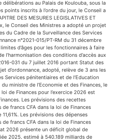
e délibérations au Palais de Koulouba, sous la
oints inscrits à l’ordre du jour, le Conseil a
U CHAPITRE DES MESURES LEGISLATIVES ET
 le Conseil des Ministres a adopté un projet
res du Cadre de la Surveillance des Services
’Ordonnance n°2021-015/PT-RM du 31 décembre
imites d’âges pour les fonctionnaires à faire
e de l’harmonisation des conditions d’accès aux
°2016-031 du 7 juillet 2016 portant Statut des
ojet d’ordonnance, adopté, relève de 3 ans les
s Services pénitentiaires et de l’Education
 du ministre de l’Economie et des Finances, le
 loi de Finances pour l’exercice 2026 est
Finances. Les prévisions des recettes
s de francs CFA dans la loi de Finances
e 11,61%. Les prévisions des dépenses
s de francs CFA dans la loi de Finances
tat 2026 présente un déficit global de
fiée 2025, estimé à 540,189 milliards de