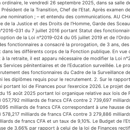
n ordinaire, le vendredi 26 septembre 2025, dans sa salle d
ésident de la Transition, Chef de l’Etat. Après examen des p
é à une nomination ; – et entendu des communications. A
 de la Justice et des Droits de l’Homme, Garde des Sceaux,
°2016-031 du 7 juillet 2016 portant Statut des fonctionnai
L’adoption de la Loi n°2019-024 du 05 juillet 2019 et de l
es fonctionnaires a consacré la prorogation, de 3 ans, des l
ent dans les différents corps de la Fonction publique. En vu
 à la retraite, il est apparu nécessaire de modifier la Loi n
 Services pénitentiaires et de l’Education surveillée. Le pr
ecrutement des fonctionnaires du Cadre de la Surveillance de
i les diplômes requis pour le recrutement. 2. Sur le rapport
i portant loi de Finances pour l’exercice 2026. Le projet de
u 15 août 2025 portant loi organique relative aux lois de 
3 057,792 milliards de francs CFA contre 2 739,697 milliard
,095 milliards de francs CFA correspondant à une hausse d
3 578,217 milliards de francs CFA contre 3 279,886 milliard
lliards de francs CFA et un taux de 9,10%. Le Budget de l’E
sse de 3,66% par rapport à celui de la loi de Finances recti